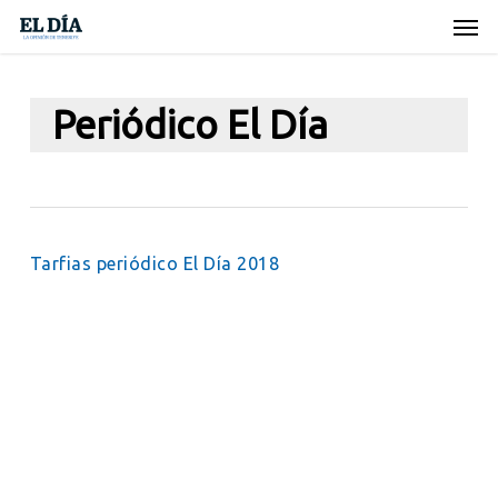
Skip
Men
to
main
content
Periódico El Día
Tarfias periódico El Día 2018