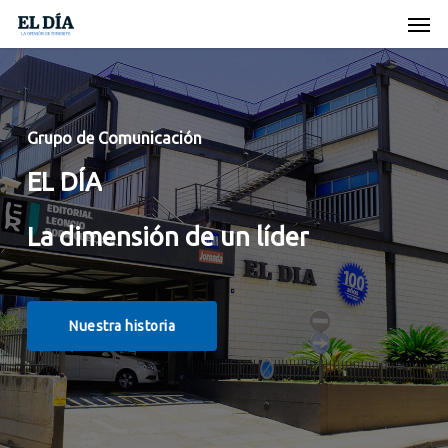
Skip
Men
to
main
content
Grupo de Comunicación
EL
DÍA
La
dimensión
de
un
líder
Nuestra historia